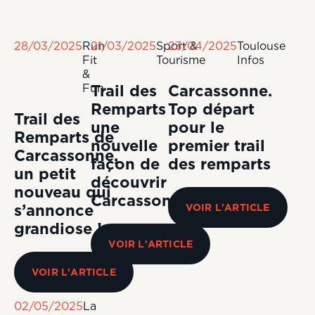
28/03/2025
Run
21/03/2025
Sport &
23/04/2025
Toulouse
Fit
Tourisme
Infos
&
Fun
Trail des
Carcassonne.
Remparts :
Top départ
Trail des
une
pour le
Remparts de
nouvelle
premier trail
Carcassonne,
façon de
des remparts
un petit
découvrir
nouveau qui
Carcassonne
s’annonce
VOIR L'ARTICLE
grandiose !
VOIR L'ARTICLE
VOIR L'ARTICLE
02/05/2025
La