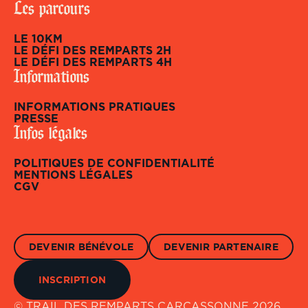
Les parcours
LE 10KM
LE DÉFI DES REMPARTS 2H
LE DÉFI DES REMPARTS 4H
Informations
INFORMATIONS PRATIQUES
PRESSE
Infos légales
POLITIQUES DE CONFIDENTIALITÉ
MENTIONS LÉGALES
Gestion des Cookies 🍪
CGV
Notre site utilise des cookies pour rendre votre visite le plus
agréable possible. Cliquez sur "Accepter" si vous êtes partant(e)!
DEVENIR BÉNÉVOLE
DEVENIR PARTENAIRE
Accepter
INSCRIPTION
Voir les préférences
© TRAIL DES REMPARTS CARCASSONNE
2026