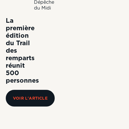
Dépêche
du Midi
La
première
édition
du Trail
des
remparts
réunit
500
personnes
VOIR L'ARTICLE